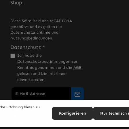
Shop.
Diese Seite ist durch reCAPTCHA
geschützt und es gelten die
Datenschutzrichtlinie
und
Nutzungsbedingungen
.
Datenschutz *
Ich habe die
Datenschutzbestimmungen
zur
Kenntnis genommen und die
AGB
gelesen und bin mit ihnen
einverstanden.
che Erfahrung bieten zu
Konfigurieren
Nur technisch
Die mit einem Stern (*) markierten
Felder sind Pflichtfelder.