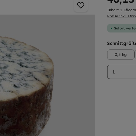
Inhalt:
1 Kilog
Preise inkl. MwS
Sofort verfü
Schnittgröß
0,5 kg
Produkt 