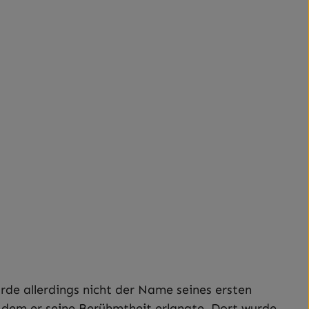
rde allerdings nicht der Name seines ersten
n dem er seine Berühmtheit erlangte. Dort wurde