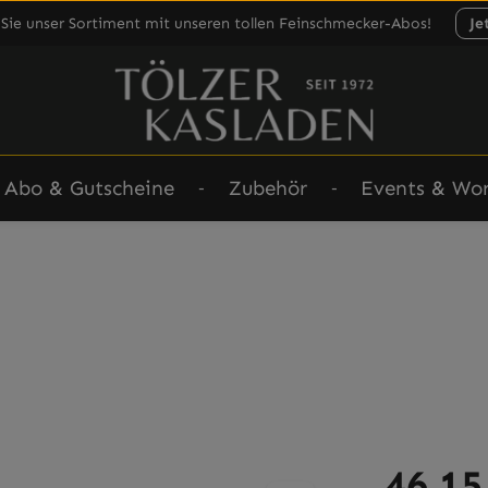
Sie unser Sortiment mit unseren tollen Feinschmecker-Abos!
Je
Abo & Gutscheine
Zubehör
Events & Wo
Regulärer Prei
46,15