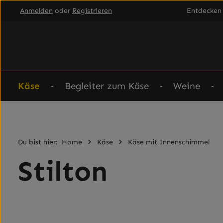
Anmelden
oder
Registrieren
Entdecken 
um Hauptinhalt springen
Zur Hauptnavigation springen
Käse
Begleiter zum Käse
Weine
Du bist hier:
Home
Käse
Käse mit Innenschimmel
Stilton
Bildergalerie überspringen