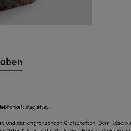
gaben
eblichkeit begleitet.
shire und den angrenzenden Grafschaften. Dem Käse wu
s Ortes Stilton in der Grafschaft Huntingdonshire, i