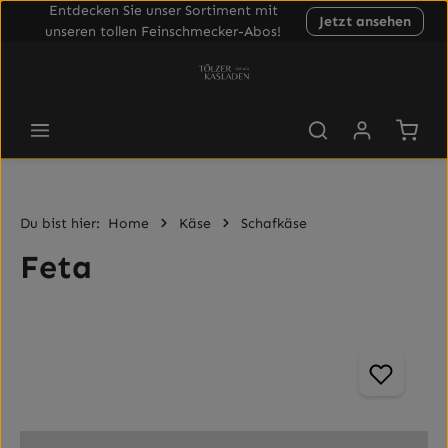
Entdecken Sie unser Sortiment mit
Jetzt ansehen
Zum Hauptinhalt springen
unseren tollen Feinschmecker-Abos!
Waren
Du bist hier:
Home
Käse
Schafkäse
Feta
Bildergalerie überspringen