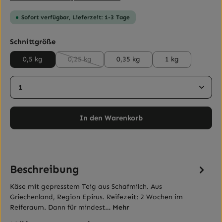
Sofort verfügbar, Lieferzeit: 1-3 Tage
auswählen
Schnittgröße
0,5 kg
0,25 kg
0,35 kg
1 kg
(Diese Option ist zurzeit nicht verfügbar.)
Produkt Anzahl: Gib den gewünschten Wert ein ode
In den Warenkorb
Beschreibung
Käse mit gepresstem Teig aus Schafmilch. Aus
Griechenland, Region Epirus. Reifezeit: 2 Wochen im
Reiferaum. Dann für mindest…
Mehr