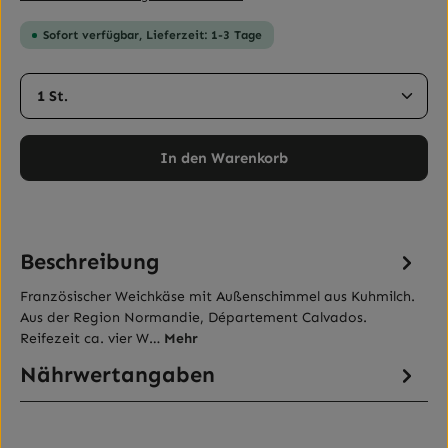
Sofort verfügbar, Lieferzeit: 1-3 Tage
Produkt Anzahl: Gib den gewünschten Wert ein ode
In den Warenkorb
Beschreibung
Französischer Weichkäse mit Außenschimmel aus Kuhmilch.
Aus der Region Normandie, Département Calvados.
Reifezeit ca. vier W…
Mehr
Nährwertangaben