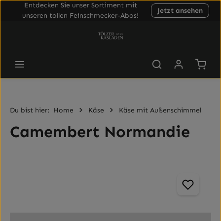
Entdecken Sie unser Sortiment mit
Jetzt ansehen
Zum Hauptinhalt springen
unseren tollen Feinschmecker-Abos!
Waren
Du bist hier:
Home
Käse
Käse mit Außenschimmel
Camembert Normandie
Bildergalerie überspringen