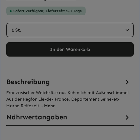
Sofort verfügbar, Lieferzeit: 1-3 Tage
Produkt Anzahl: Gib den gewünschten Wert ein ode
In den Warenkorb
Beschreibung
Französischer Weichkäse aus Kuhmilch mit Außenschimmel.
Aus der Region Ile-de- France, Département Seine-et-
Marne.Reifezeit…
Mehr
Nährwertangaben