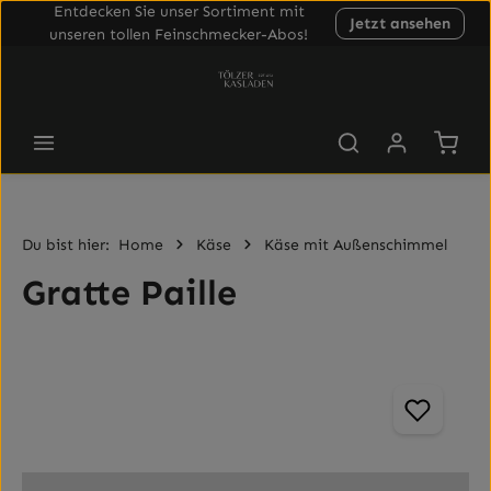
Entdecken Sie unser Sortiment mit
Jetzt ansehen
Zum Hauptinhalt springen
unseren tollen Feinschmecker-Abos!
Waren
Du bist hier:
Home
Käse
Käse mit Außenschimmel
Gratte Paille
Bildergalerie überspringen