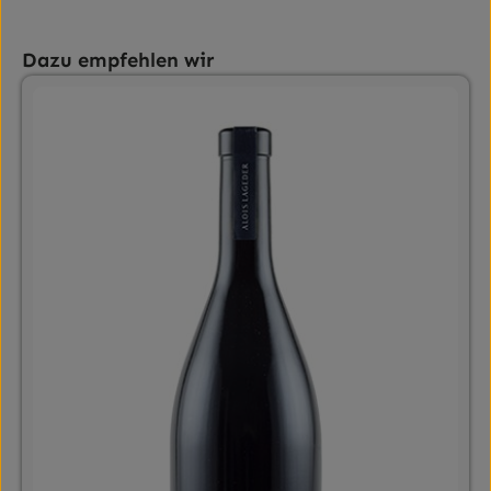
Produktgalerie überspringen
Dazu empfehlen wir