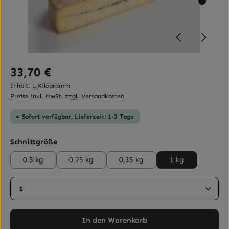
Regulärer Preis:
33,70 €
Inhalt:
1 Kilogramm
Preise inkl. MwSt. zzgl. Versandkosten
Sofort verfügbar, Lieferzeit: 1-3 Tage
auswählen
Schnittgröße
0,5 kg
0,25 kg
0,35 kg
1 kg
Produkt Anzahl: Gib den gewünschten Wert ein ode
In den Warenkorb