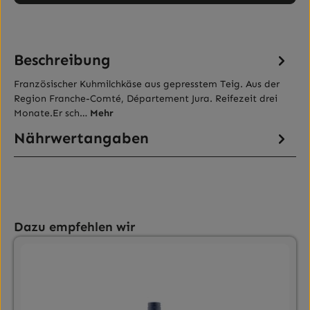
Beschreibung
Französischer Kuhmilchkäse aus gepresstem Teig. Aus der
Region Franche-Comté, Département Jura. Reifezeit drei
Monate.Er sch…
Mehr
Nährwertangaben
Produktgalerie überspringen
Dazu empfehlen wir