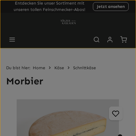
Entdecken Sie unser Sortiment mit
Jetzt ansehen
Zum Hauptinhalt springen
unseren tollen Feinschmecker-Abos!
Waren
Du bist hier:
Home
Käse
Schnittkäse
Morbier
Bildergalerie überspringen